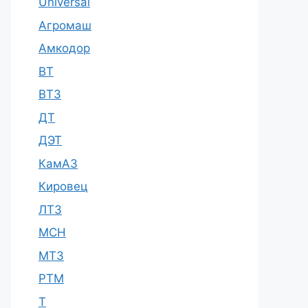
Universal
Агромаш
Амкодор
ВТ
ВТЗ
ДТ
ДЭТ
КамАЗ
Кировец
ЛТЗ
МСН
МТЗ
РТМ
Т