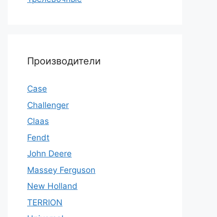
Производители
Case
Challenger
Claas
Fendt
John Deere
Massey Ferguson
New Holland
TERRION