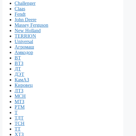
Challenger
Claas
Fendt
John Deere
Massey Ferguson
New Holland
TERRION
Universal
Агромаш
Амкодор
ВТ
ВТЗ
ДТ
ДЭТ
КамАЗ
Кировец
ЛТЗ
МСН
МТЗ
РТМ
Т
ТДТ
ТСН
ТТ
ХТЗ