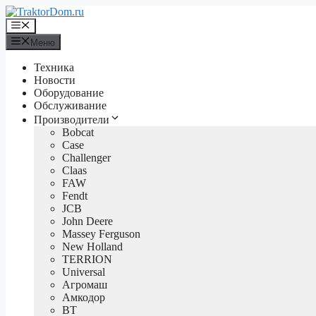
Перейти
к
Меню
содержимому
Меню
Техника
Новости
Оборудование
Обслуживание
Производители
Bobcat
Case
Challenger
Claas
FAW
Fendt
JCB
John Deere
Massey Ferguson
New Holland
TERRION
Universal
Агромаш
Амкодор
ВТ