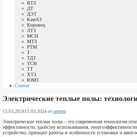
ВТЗ
ДТ
ДЭТ
КамАЗ
Кировец
ЛТЗ
МСН
МТЗ
РТМ
Т
ТДТ
ТСН
ТТ
ХТЗ
ЮМЗ
Статьи
Электрические теплые полы: технолог
15.03.2024
15.03.2024
от
semen
Электрические теплые полы – это современная технология отоп
эффективности, удобству использования, энергоэффективности
устройство, принцип работы и особенности установки и многое