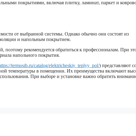
льными покрытиями, включая плитку, ламинат, паркет и ковров
имости от выбранной системы. Однако обычно они состоят из
изоляции и напольным покрытием.
й, поэтому рекомендуется обратиться к профессионалам. При эт
риала напольного покрытия.
https://termosib.ru/catalog/elektricheskiy_teplyy_pol/
) представляют с
тной температуры в помещении. Их преимущества включают вы
использования. При выборе и установке важно обратить внимани