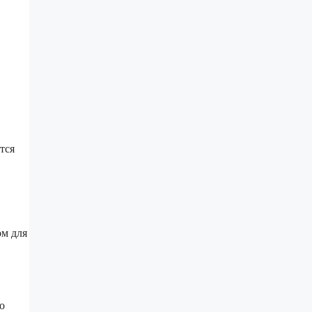
тся
ом для
о