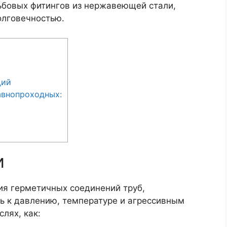
ьбовых фитингов из нержавеющей стали,
олговечностью.
щий
внопроходных:
и
ия герметичных соединений труб,
 к давлению, температуре и агрессивным
лях, как: