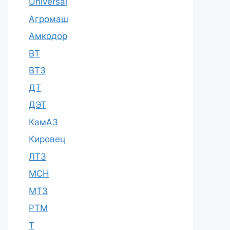
Universal
Агромаш
Амкодор
ВТ
ВТЗ
ДТ
ДЭТ
КамАЗ
Кировец
ЛТЗ
МСН
МТЗ
РТМ
Т