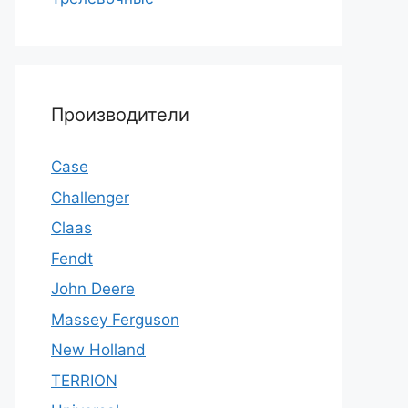
Производители
Case
Challenger
Claas
Fendt
John Deere
Massey Ferguson
New Holland
TERRION