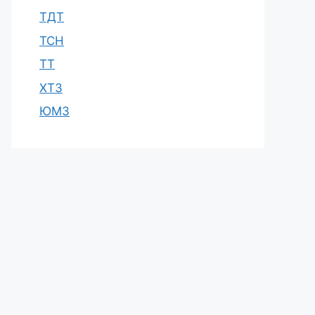
ТДТ
ТСН
ТТ
ХТЗ
ЮМЗ