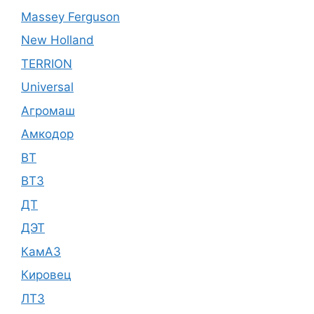
Massey Ferguson
New Holland
TERRION
Universal
Агромаш
Амкодор
ВТ
ВТЗ
ДТ
ДЭТ
КамАЗ
Кировец
ЛТЗ