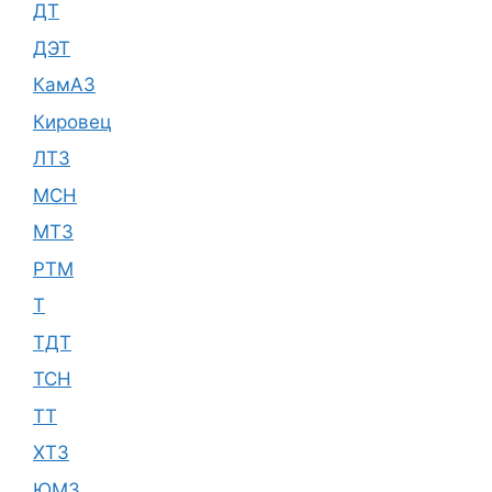
ДТ
ДЭТ
КамАЗ
Кировец
ЛТЗ
МСН
МТЗ
РТМ
Т
ТДТ
ТСН
ТТ
ХТЗ
ЮМЗ