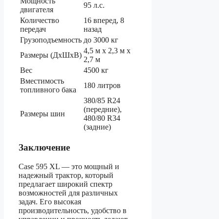
Мощность
95 л.с.
двигателя
Количество
16 вперед, 8
передач
назад
Грузоподъемность
до 3000 кг
4,5 м x 2,3 м x
Размеры (ДxШxВ)
2,7 м
Вес
4500 кг
Вместимость
180 литров
топливного бака
380/85 R24
(передние),
Размеры шин
480/80 R34
(задние)
Заключение
Case 595 XL — это мощный и
надежный трактор, который
предлагает широкий спектр
возможностей для различных
задач. Его высокая
производительность, удобство в