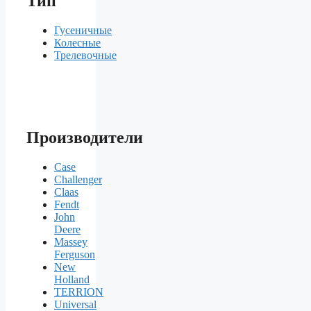
Тип
Гусеничные
Колесные
Трелевочные
Производители
Case
Challenger
Claas
Fendt
John
Deere
Massey
Ferguson
New
Holland
TERRION
Universal