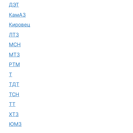
ДЭТ
КамАЗ
Кировец
ЛТЗ
МСН
МТЗ
РТМ
Т
ТДТ
ТСН
ТТ
ХТЗ
ЮМЗ