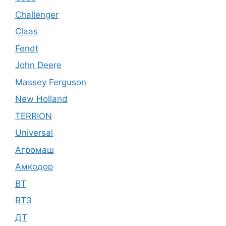
Challenger
Claas
Fendt
John Deere
Massey Ferguson
New Holland
TERRION
Universal
Агромаш
Амкодор
ВТ
ВТЗ
ДТ