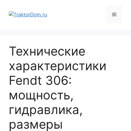
Перейти
к
Меню
содержимому
Технические
характеристики
Fendt 306:
мощность,
гидравлика,
размеры