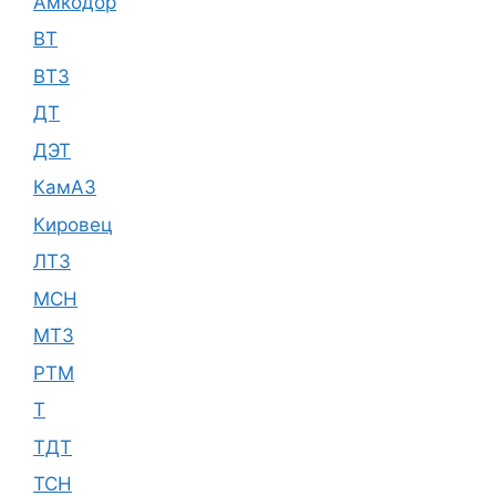
Амкодор
ВТ
ВТЗ
ДТ
ДЭТ
КамАЗ
Кировец
ЛТЗ
МСН
МТЗ
РТМ
Т
ТДТ
ТСН