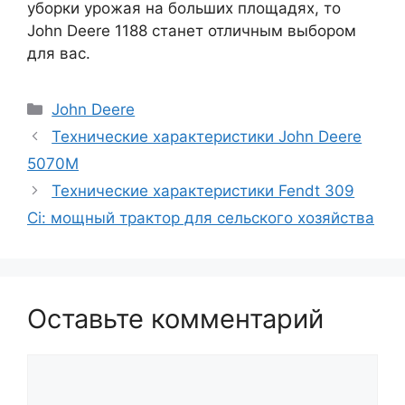
уборки урожая на больших площадях, то
John Deere 1188 станет отличным выбором
для вас.
Рубрики
John Deere
Технические характеристики John Deere
5070M
Технические характеристики Fendt 309
Ci: мощный трактор для сельского хозяйства
Оставьте комментарий
Комментарий