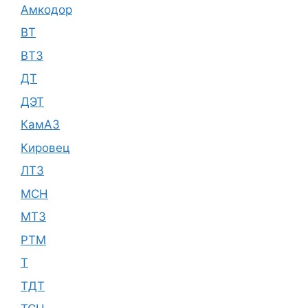
Амкодор
ВТ
ВТЗ
ДТ
ДЭТ
КамАЗ
Кировец
ЛТЗ
МСН
МТЗ
РТМ
Т
ТДТ