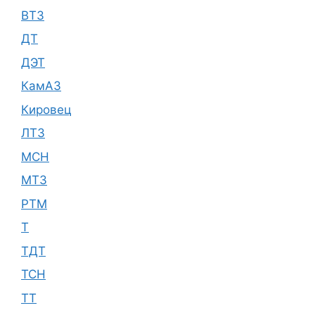
ВТЗ
ДТ
ДЭТ
КамАЗ
Кировец
ЛТЗ
МСН
МТЗ
РТМ
Т
ТДТ
ТСН
ТТ