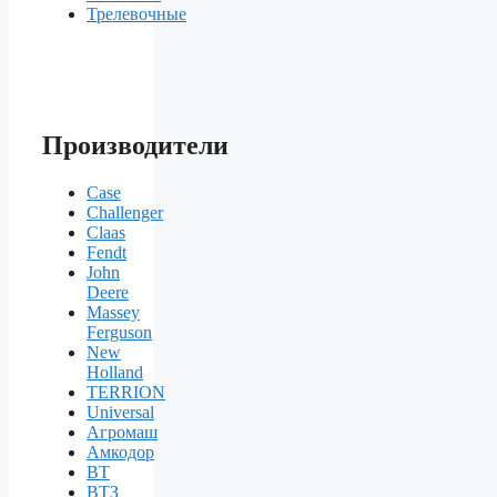
Трелевочные
Производители
Case
Challenger
Claas
Fendt
John
Deere
Massey
Ferguson
New
Holland
TERRION
Universal
Агромаш
Амкодор
ВТ
ВТЗ