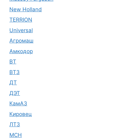
New Holland
TERRION
Universal
Агромаш
Амкодор
ВТ
ВТЗ
ДТ
ДЭТ
КамАЗ
Кировец
ЛТЗ
МСН