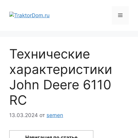
Перейти
к
Меню
содержимому
Технические
характеристики
John Deere 6110
RC
13.03.2024
от
semen
Навигация по статье