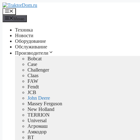
Перейти
к
Меню
содержимому
Меню
Техника
Новости
Оборудование
Обслуживание
Производители
Bobcat
Case
Challenger
Claas
FAW
Fendt
JCB
John Deere
Massey Ferguson
New Holland
TERRION
Universal
Агромаш
Амкодор
ВТ