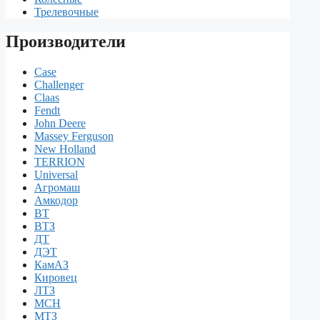
Трелевочные
Производители
Case
Challenger
Claas
Fendt
John Deere
Massey Ferguson
New Holland
TERRION
Universal
Агромаш
Амкодор
ВТ
ВТЗ
ДТ
ДЭТ
КамАЗ
Кировец
ЛТЗ
МСН
МТЗ