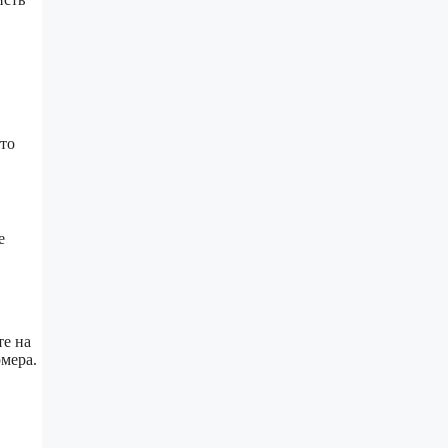
то
е
те на
мера.