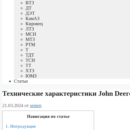
ВТЗ
ДТ
ДЭТ
КамАЗ
Кировец
ЛТЗ
МСН
МТЗ
РТМ
Т
ТДТ
ТСН
ТТ
ХТЗ
ЮМЗ
Статьи
Технические характеристики John Deer
21.03.2024
от
semen
Навигация по статье
1.
Интродукция