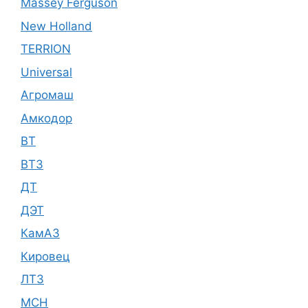
Massey Ferguson
New Holland
TERRION
Universal
Агромаш
Амкодор
ВТ
ВТЗ
ДТ
ДЭТ
КамАЗ
Кировец
ЛТЗ
МСН