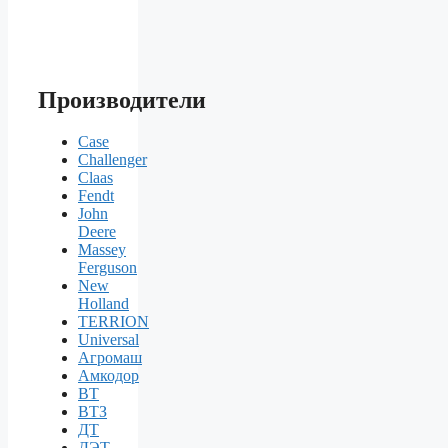
Производители
Case
Challenger
Claas
Fendt
John
Deere
Massey
Ferguson
New
Holland
TERRION
Universal
Агромаш
Амкодор
ВТ
ВТЗ
ДТ
ДЭТ