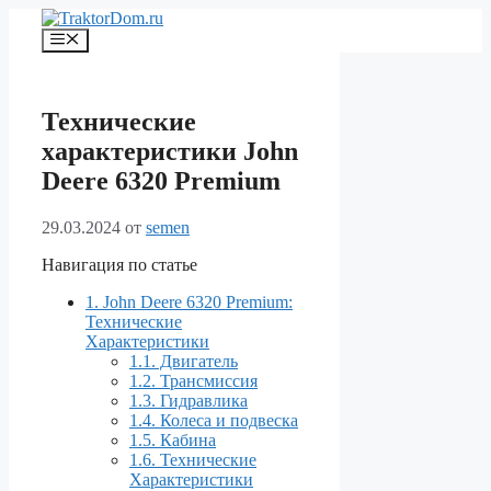
Перейти
к
Меню
содержимому
Технические
характеристики John
Deere 6320 Premium
29.03.2024
от
semen
Навигация по статье
1.
John Deere 6320 Premium:
Технические
Характеристики
1.1.
Двигатель
1.2.
Трансмиссия
1.3.
Гидравлика
1.4.
Колеса и подвеска
1.5.
Кабина
1.6.
Технические
Характеристики