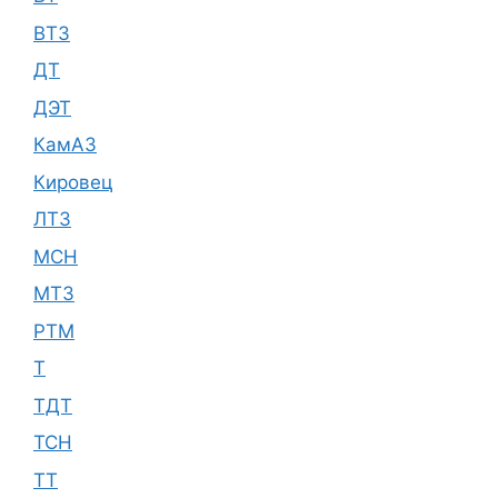
ВТЗ
ДТ
ДЭТ
КамАЗ
Кировец
ЛТЗ
МСН
МТЗ
РТМ
Т
ТДТ
ТСН
ТТ