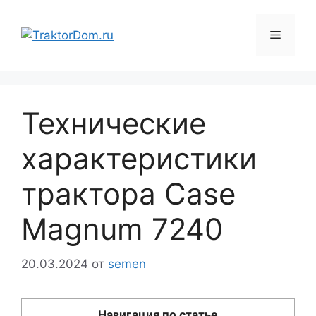
Перейти
к
Меню
содержимому
Технические
характеристики
трактора Case
Magnum 7240
20.03.2024
от
semen
Навигация по статье