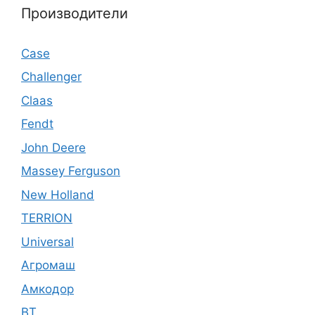
Производители
Case
Challenger
Claas
Fendt
John Deere
Massey Ferguson
New Holland
TERRION
Universal
Агромаш
Амкодор
ВТ