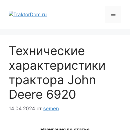
Перейти
к
Меню
содержимому
Технические
характеристики
трактора John
Deere 6920
14.04.2024
от
semen
Навигация по статье