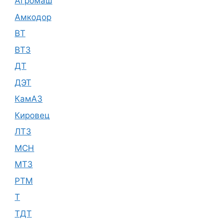
Агромаш
Амкодор
ВТ
ВТЗ
ДТ
ДЭТ
КамАЗ
Кировец
ЛТЗ
МСН
МТЗ
РТМ
Т
ТДТ