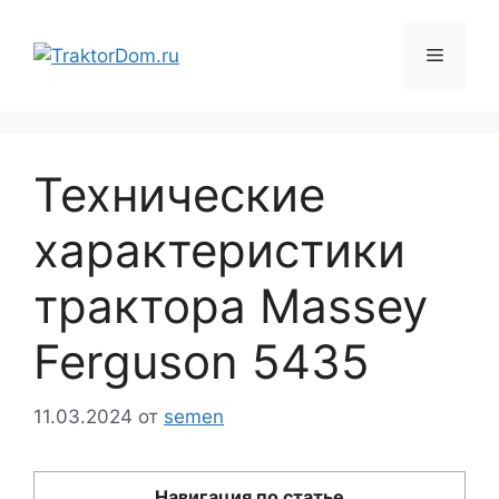
Перейти
к
Меню
содержимому
Технические
характеристики
трактора Massey
Ferguson 5435
11.03.2024
от
semen
Навигация по статье