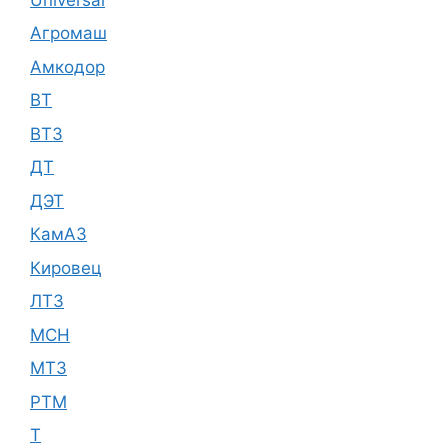
Агромаш
Амкодор
ВТ
ВТЗ
ДТ
ДЭТ
КамАЗ
Кировец
ЛТЗ
МСН
МТЗ
РТМ
Т