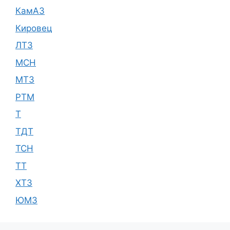
КамАЗ
Кировец
ЛТЗ
МСН
МТЗ
РТМ
Т
ТДТ
ТСН
ТТ
ХТЗ
ЮМЗ