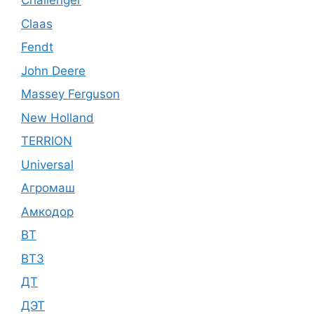
Challenger
Claas
Fendt
John Deere
Massey Ferguson
New Holland
TERRION
Universal
Агромаш
Амкодор
ВТ
ВТЗ
ДТ
ДЭТ