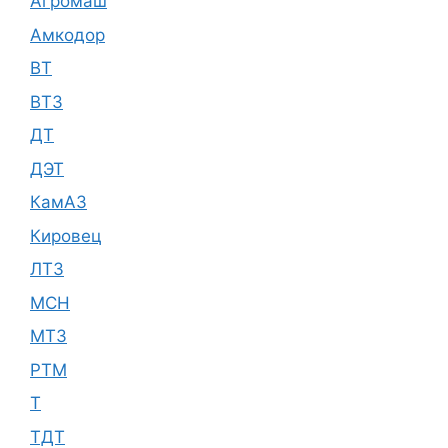
Агромаш
Амкодор
ВТ
ВТЗ
ДТ
ДЭТ
КамАЗ
Кировец
ЛТЗ
МСН
МТЗ
РТМ
Т
ТДТ