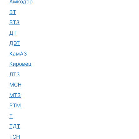
Амкодор
ВТ
ВТЗ
ДТ
ДЭТ
КамАЗ
Кировец
ЛТЗ
МСН
МТЗ
РТМ
Т
ТДТ
ТСН